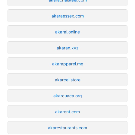
akaraessex.com
akarai.online
akaran.xyz
akarapparel.me
akarcel.store
akarcuaca.org
akarent.com
akarestaurants.com