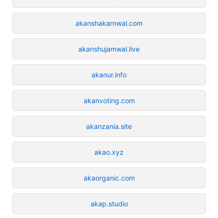
akanshakarnwal.com
akanshujamwal.live
akanur.info
akanvoting.com
akanzania.site
akao.xyz
akaorganic.com
akap.studio