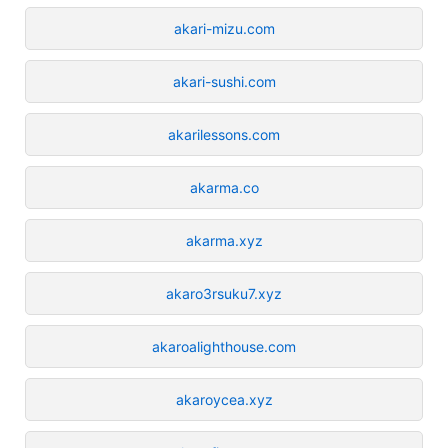
akari-mizu.com
akari-sushi.com
akarilessons.com
akarma.co
akarma.xyz
akaro3rsuku7.xyz
akaroalighthouse.com
akaroycea.xyz