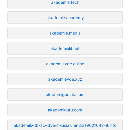
akademie.tech
akademie.academy
akademie.media
akademielit.net
akademievde.online
akademievde.xyz
akademigorsak.com
akademiguru.com
akademik-itb-ac-idverifikasialumnisix19021048-8.info