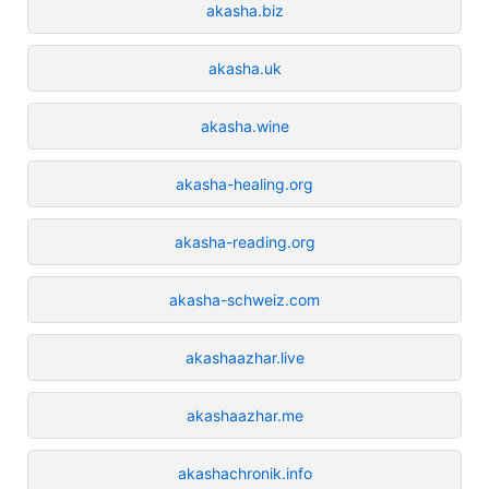
akasha.biz
akasha.uk
akasha.wine
akasha-healing.org
akasha-reading.org
akasha-schweiz.com
akashaazhar.live
akashaazhar.me
akashachronik.info