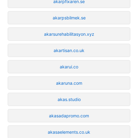
akarpfixaren.se
akarpsbilmek.se
akarsurehabilitasyon.xyz
akartisan.co.uk
akarui.co
akaruna.com
akas.studio
akasadapromo.com
akasaelements.co.uk