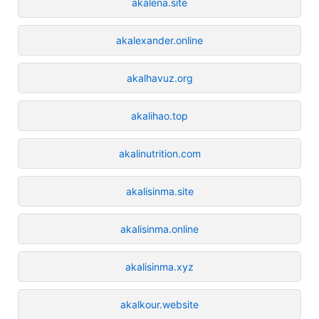
akalena.site
akalexander.online
akalhavuz.org
akalihao.top
akalinutrition.com
akalisinma.site
akalisinma.online
akalisinma.xyz
akalkour.website