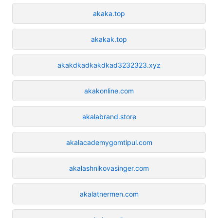
akaka.top
akakak.top
akakdkadkakdkad3232323.xyz
akakonline.com
akalabrand.store
akalacademygomtipul.com
akalashnikovasinger.com
akalatnermen.com