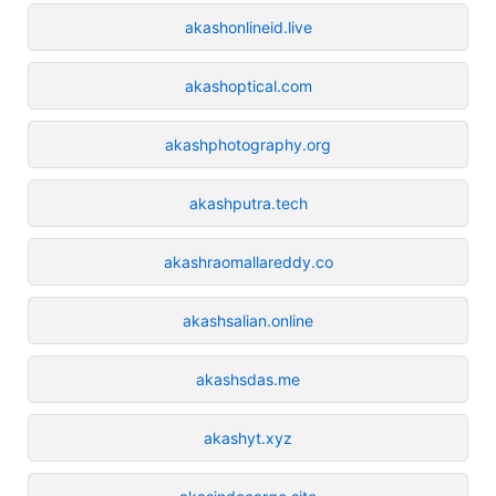
akashonlineid.live
akashoptical.com
akashphotography.org
akashputra.tech
akashraomallareddy.co
akashsalian.online
akashsdas.me
akashyt.xyz