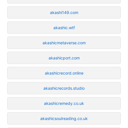
akashi149.com
akashic.wtf
akashicmetaverse.com
akashicport.com
akashicrecord.online
akashicrecords.studio
akashicremedy.co.uk
akashicsoulreading.co.uk