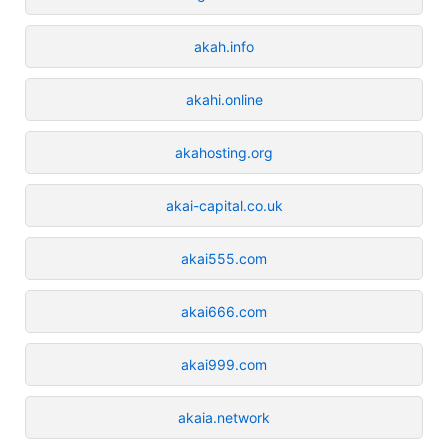
akah.info
akahi.online
akahosting.org
akai-capital.co.uk
akai555.com
akai666.com
akai999.com
akaia.network