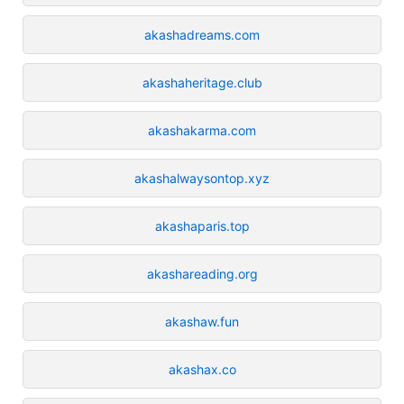
akashadreams.com
akashaheritage.club
akashakarma.com
akashalwaysontop.xyz
akashaparis.top
akashareading.org
akashaw.fun
akashax.co