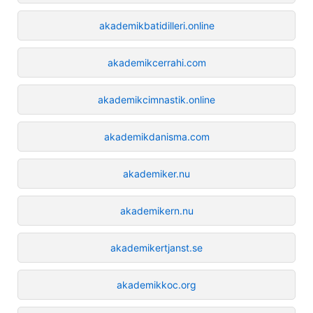
akademikbatidilleri.online
akademikcerrahi.com
akademikcimnastik.online
akademikdanisma.com
akademiker.nu
akademikern.nu
akademikertjanst.se
akademikkoc.org