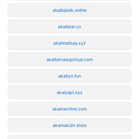
akallojistik.online
akallstar.co
akalmatbaa.xyz
akalternaespirtual.com
akaltyn.fun
akalyapi.xyz
akamachine.com
akamaicdn.store